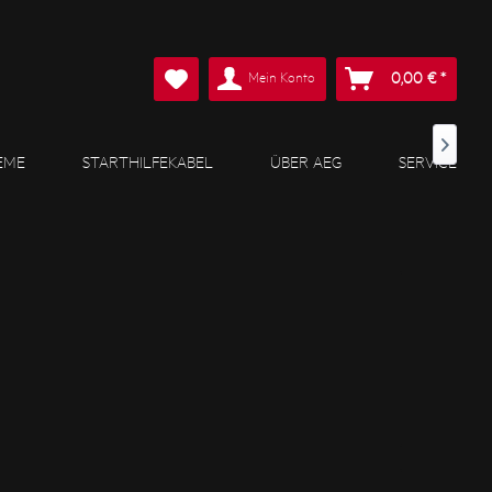
Mein Konto
0,00 € *

EME
STARTHILFEKABEL
ÜBER AEG
SERVICE