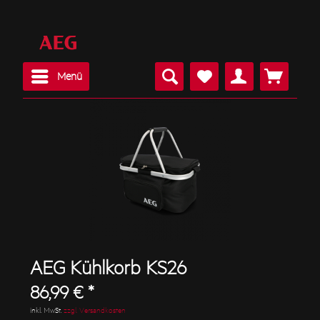
Menü
AEG Kühlkorb KS26
86,99 € *
inkl. MwSt.
zzgl. Versandkosten