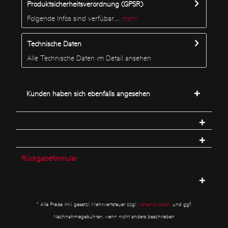
Produktsicherheitsverordnung (GPSR)
Folgende Infos sind verfübar......
mehr
Technische Daten
Alle Technische Daten im Detail ansehen
Kunden haben sich ebenfalls angesehen
Rückgabeformular
* Alle Preise inkl. gesetzl. Mehrwertsteuer zzgl.
Versandkosten
und ggf.
Nachnahmegebühren, wenn nicht anders beschrieben