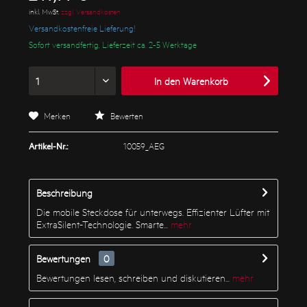
inkl. MwSt.
zzgl. Versandkosten
Versandkostenfreie Lieferung!
Sofort versandfertig, Lieferzeit ca. 2-5 Werktage
In den
Warenkorb
Merken
Bewerten
Artikel-Nr.:
10059_AEG
Beschreibung
Die mobile Steckdose für unterwegs. Effizienter Lüfter mit
ExtraSilent-Technologie. Smarte...
mehr
Bewertungen
0
Bewertungen lesen, schreiben und diskutieren...
mehr