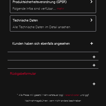
Produktsicherheitsverordnung (GPSR)
Folgende Infos sind verfübar......
mehr
Technische Daten
Alle Technische Daten im Detail ansehen
Kunden haben sich ebenfalls angesehen
Rückgabeformular
* Alle Preise inkl. gesetzl. Mehrwertsteuer zzgl.
Versandkosten
und ggf.
Nachnahmegebühren, wenn nicht anders beschrieben