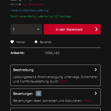
inkl. MwSt.
zzgl. Versandkosten
Versandkostenfreie Lieferung!
Sofort versandfertig, Lieferzeit ca. 2-5 Werktage
In den
Warenkorb
Merken
Bewerten
Artikel-Nr.:
10058_AEG
Beschreibung
Leistungsstarke Stromversorgung unterwegs. Sicherheits-
und Komfortausstattung durch...
mehr
Bewertungen
0
Bewertungen lesen, schreiben und diskutieren...
mehr