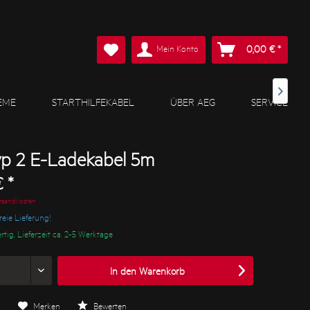
Mein Konto
0,00 € *

EME
STARTHILFEKABEL
ÜBER AEG
SERVICE
p 2 E-Ladekabel 5m
 *
ersandkosten
eie Lieferung!
rtig, Lieferzeit ca. 2-5 Werktage
In den
Warenkorb
n
Merken
Bewerten