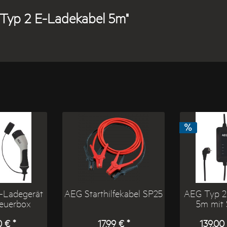
 Typ 2 E-Ladekabel 5m"
-Ladegerät
AEG Starthilfekabel SP25
AEG Typ 2
teuerbox
5m mit 
 € *
17,99 € *
139,00 