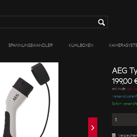
SPANNUNGSWANDLER
KÜHLBOXEN
KAMERASYST
AEG Ty
199,00 €
inkl. MwSt.
zzgl. V
Versandkostenfr
Sofort versandfe
Vergleiche