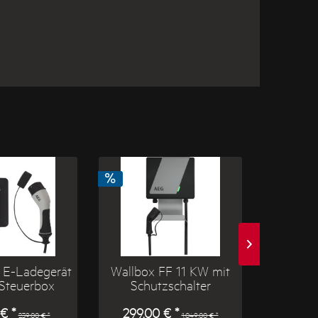
 E-Ladegerät
Wallbox FF 11 KW mit
AEG St
Steuerbox
Schutzschalter
beleu
€ *
299,00 € *
2
239,00 € *
1.049,00 € *