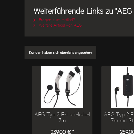
Weiterführende Links zu "AEG
Fragen zum Artikel?
Weitere Artikel von AEG
Kunden haben sich ebenfalls angesehen
AEG Typ 2 E-Ladekabel
AEG Typ 2 E
7m
7m mit S
239,00 € *
259,00