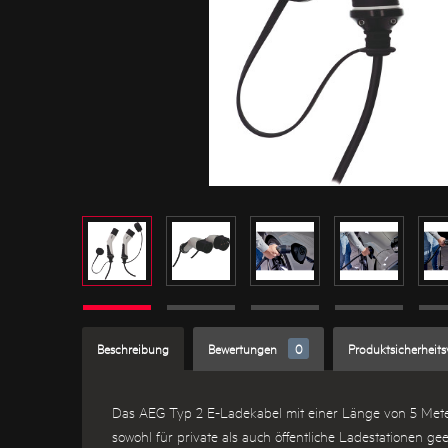
Beschreibung
Bewertungen
0
Produktsicherheit
Das AEG Typ 2 E-Ladekabel mit einer Länge von 5 Metern 
sowohl für private als auch öffentliche Ladestationen g