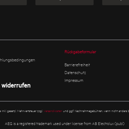
Rückgabeformular
ahlungsbedingungen
Barrierefreiheit
Datenschutz
Impressum
 widerrufen
se inkl. gesetzl. Mehrwertsteuer zzgl.
Versandkosten
und ggf. Nachnahmegebühren, wenn nicht anders b
AEG is a registered trademark used under license from AB Electrolux (publ)