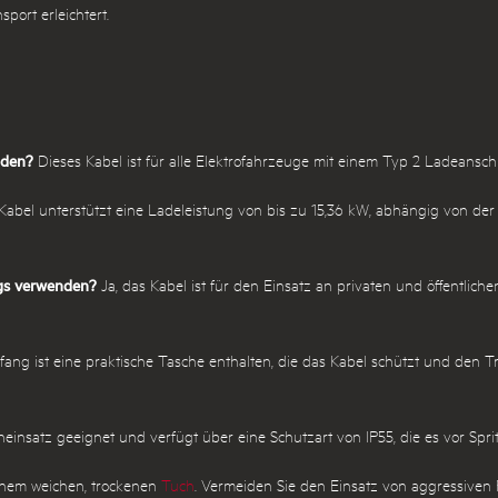
port erleichtert.
aden?
Dieses Kabel ist für alle Elektrofahrzeuge mit einem Typ 2 Ladeansch
abel unterstützt eine Ladeleistung von bis zu 15,36 kW, abhängig von de
egs verwenden?
Ja, das Kabel ist für den Einsatz an privaten und öffentlich
ang ist eine praktische Tasche enthalten, die das Kabel schützt und den Tr
neinsatz geeignet und verfügt über eine Schutzart von IP55, die es vor Spr
inem weichen, trockenen
Tuch
. Vermeiden Sie den Einsatz von aggressiven