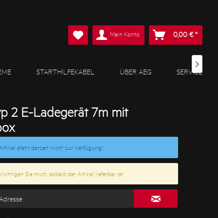
Mein Konto
0,00 € *

EME
STARTHILFEKABEL
ÜBER AEG
SERVICE
p 2 E-Ladegerät 7m mit
box
Artikel steht derzeit nicht zur Verfügung!
ichtigen Sie mich, sobald der Artikel lieferbar ist.