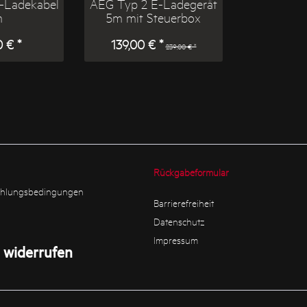
-Ladekabel
AEG Typ 2 E-Ladegerät
m
5m mit Steuerbox
 € *
139,00 € *
239,00 € *
Rückgabeformular
ahlungsbedingungen
Barrierefreiheit
Datenschutz
Impressum
 widerrufen