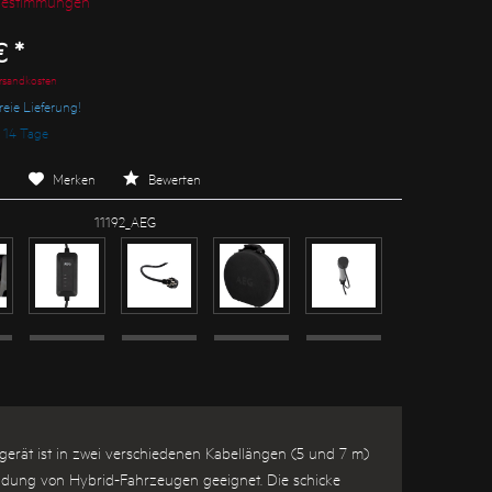
bestimmungen
 *
ersandkosten
eie Lieferung!
. 14 Tage
n
Merken
Bewerten
11192_AEG
gerät ist in zwei verschiedenen Kabellängen (5 und 7 m)
 Ladung von Hybrid-Fahrzeugen geeignet. Die schicke