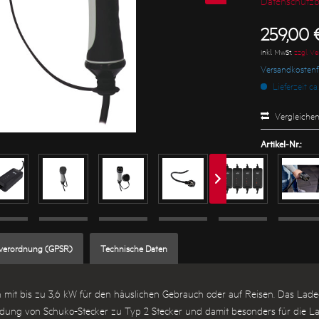
Datenschutz
259,00 €
inkl. MwSt.
zzgl. V
Versandkostenfr
Lieferzeit ca
Vergleiche
Artikel-Nr.:
sverordnung (GPSR)
Technische Daten
en mit bis zu 3,6 kW für den häuslichen Gebrauch oder auf Reisen. Das Lade
e Ladung von Schuko-Stecker zu Typ 2 Stecker und damit besonders für die