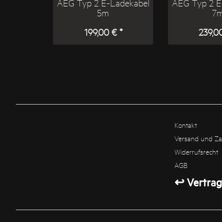
AEG Typ 2 E-Ladekabel
AEG Typ 2 E
5m
7
199,00 € *
239,00
Kontakt
Versand und Z
Widerrufsrecht
AGB
↩ Vertrag