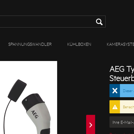
SPANNUNGSWANDLER
KÜHLBOXEN
KAMERASYST
AEG Ty
Steuer
Dieser 
Benachr