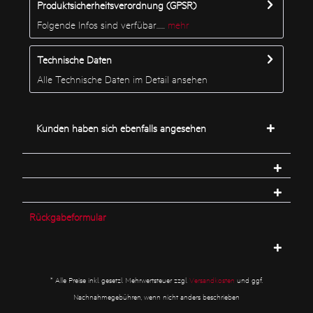
Produktsicherheitsverordnung (GPSR)
Folgende Infos sind verfübar......
mehr
Technische Daten
Alle Technische Daten im Detail ansehen
Kunden haben sich ebenfalls angesehen
Rückgabeformular
* Alle Preise inkl. gesetzl. Mehrwertsteuer zzgl.
Versandkosten
und ggf.
Nachnahmegebühren, wenn nicht anders beschrieben