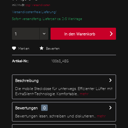
inkl. MwSt.
zzgl. Versandkosten
Versandkostenfreie Lieferung!
Sofort versandfertig, Lieferzeit ca. 2-5 Werktage
In den
Warenkorb
Merken
Bewerten
Artikel-Nr.:
10063_AEG
Beschreibung
Die mobile Steckdose für unterwegs. Effizienter Lüfter mit
ExtraSilent-Technologie. Komfortable...
mehr
Bewertungen
0
Bewertungen lesen, schreiben und diskutieren...
mehr