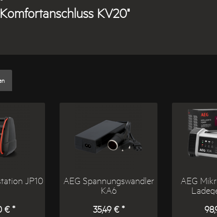
 Komfortanschluss KV20"
en
tation JP10
AEG Spannungswandler
AEG Mikr
KA6
Ladege
 € *
35,49 € *
98,