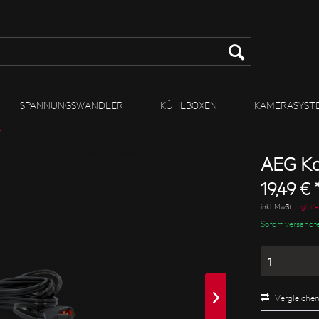
SPANNUNGSWANDLER
KÜHLBOXEN
KAMERASYST
AEG Ko
19,49 € 
inkl. MwSt.
zzgl. V
Sofort versandfe
Vergleiche