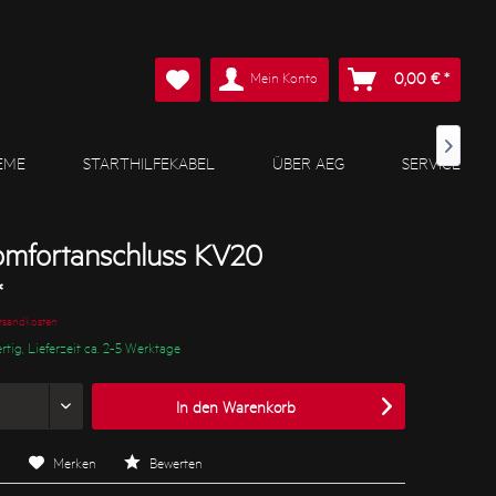
Mein Konto
0,00 € *

EME
STARTHILFEKABEL
ÜBER AEG
SERVICE
mfortanschluss KV20
*
ersandkosten
rtig, Lieferzeit ca. 2-5 Werktage
In den
Warenkorb
n
Merken
Bewerten