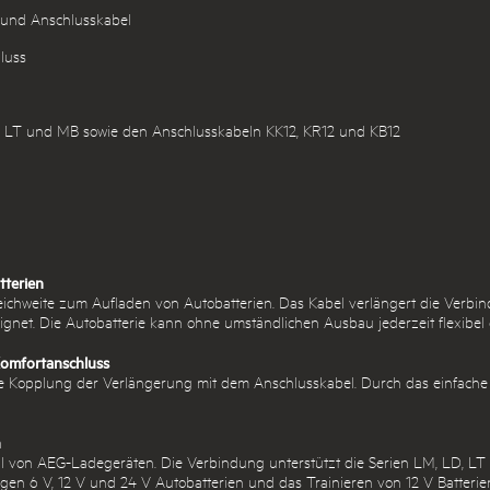
 und Anschlusskabel
luss
, LT und MB sowie den Anschlusskabeln KK12, KR12 und KB12
terien
chweite zum Aufladen von Autobatterien. Das Kabel verlängert die Verb
eignet. Die Autobatterie kann ohne umständlichen Ausbau jederzeit flexibel
Komfortanschluss
ere Kopplung der Verlängerung mit dem Anschlusskabel. Durch das einfach
n
ahl von AEG-Ladegeräten. Die Verbindung unterstützt die Serien LM, LD, L
igen 6 V, 12 V und 24 V Autobatterien und das Trainieren von 12 V Batterie