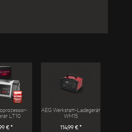
oprozessor-
AEG Werkstatt-Ladegerät
rät LT10
WM15
99 € *
114,99 € *