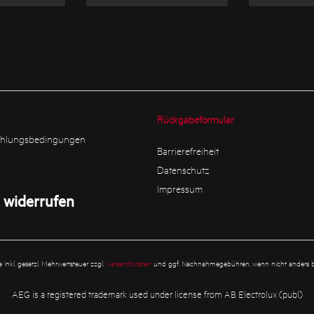
Rückgabeformular
ahlungsbedingungen
Barrierefreiheit
Datenschutz
Impressum
 widerrufen
se inkl. gesetzl. Mehrwertsteuer zzgl.
Versandkosten
und ggf. Nachnahmegebühren, wenn nicht anders b
AEG is a registered trademark used under license from AB Electrolux (publ)